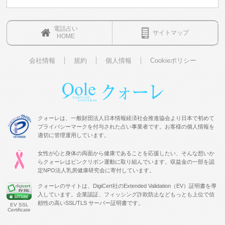
電話占い
サイトマップ
HOME
会社情報
規約
個人情報
Cookieポリシー
クォーレは、一般財団法人日本情報経済社会推進協会より日本で初めて
プライバシーマークを付与された占い事業者です。お客様の個人情報を
適切に管理運用しています。
女性が心と身体の両面から健康であることを応援したい、そんな想いか
らクォーレはピンクリボン運動に取り組んでいます。収益金の一部を認
定NPO法人乳房健康研究会に寄付しています。
クォーレのサイトは、DigiCert社のExtended Validation（EV）証明書を導
入しています。企業認証、フィッシング詐欺防止などもっとも上位で信
頼性の高いSSL/TLS サーバー証明書です。
EV SSL
Certificate