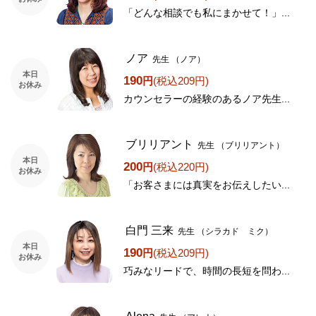
「どんな相談でも私にまかせて！」...
ノア
先生
（ノア）
本日
190
円
(税込209円)
お休み
カウンセラーの経験のあるノア先生...
ブリリアント
先生
（ブリリアント）
本日
200
円
(税込220円)
お休み
「お客さまには真実をお伝えしたい...
白門 三来
先生
（シラカド ミク）
本日
190
円
(税込209円)
お休み
巧みなリードで、時間の長短を問わ...