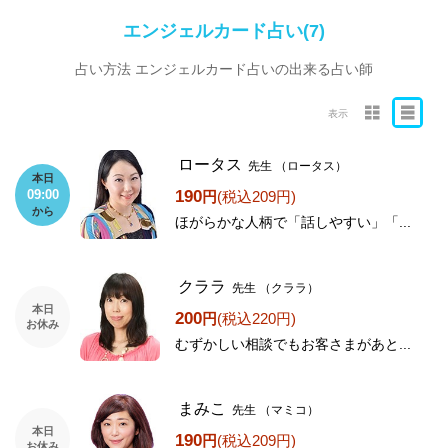
エンジェルカード占い(7)
占い方法 エンジェルカード占いの出来る占い師
表示
ロータス
先生
（ロータス）
本日
190
09:00
円
(税込209円)
から
ほがらかな人柄で「話しやすい」「...
クララ
先生
（クララ）
本日
200
円
(税込220円)
お休み
むずかしい相談でもお客さまがあと...
まみこ
先生
（マミコ）
本日
190
円
(税込209円)
お休み