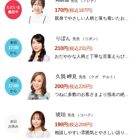
Alena
先生
（アレナ）
ただいま
170
円
(税込187円)
鑑定中
親身でやさしい人柄と落ち着いたお...
りぼん
先生
（リボン）
本日
210
17:00
円
(税込231円)
から
おだやかな人柄と丁寧な言葉えらび...
久我 岬見
先生
（クガ テルミ）
本日
200
17:00
円
(税込220円)
から
つねに多数のお客さまより指名の絶...
琥珀
先生
（コハク）
本日
190
円
(税込209円)
お休み
相談しやすい雰囲気とやさしい語り...