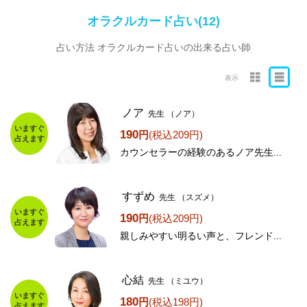
オラクルカード占い(12)
占い方法 オラクルカード占いの出来る占い師
表示
ノア
先生
（ノア）
いますぐ
190
円
(税込209円)
占えます
カウンセラーの経験のあるノア先生...
すずめ
先生
（スズメ）
いますぐ
190
円
(税込209円)
占えます
親しみやすい明るい声と、フレンド...
心結
先生
（ミユウ）
いますぐ
180
円
(税込198円)
占えます