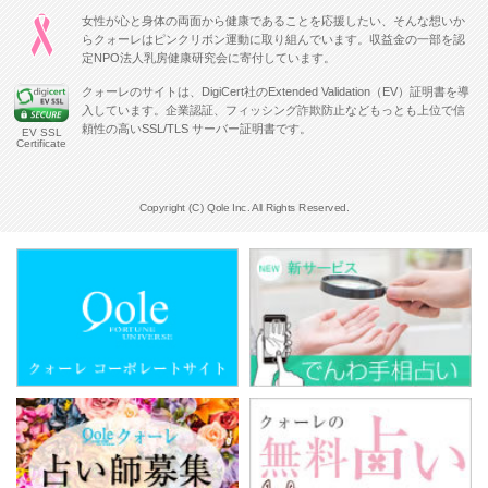
女性が心と身体の両面から健康であることを応援したい、そんな想いか
らクォーレはピンクリボン運動に取り組んでいます。収益金の一部を認
定NPO法人乳房健康研究会に寄付しています。
クォーレのサイトは、DigiCert社のExtended Validation（EV）証明書を導
入しています。企業認証、フィッシング詐欺防止などもっとも上位で信
頼性の高いSSL/TLS サーバー証明書です。
EV SSL
Certificate
Copyright (C) Qole Inc. All Rights Reserved.