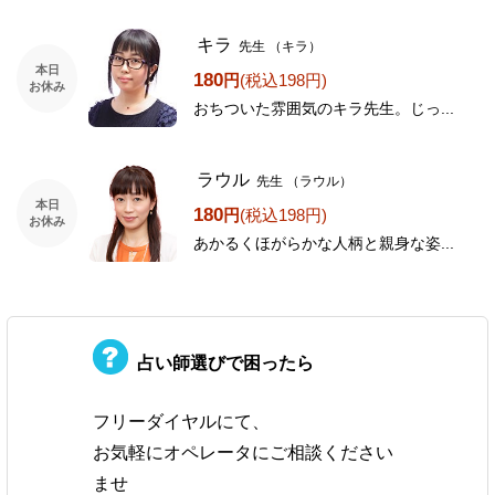
キラ
先生
（キラ）
本日
180
円
(税込198円)
お休み
おちついた雰囲気のキラ先生。じっ...
ラウル
先生
（ラウル）
本日
180
円
(税込198円)
お休み
あかるくほがらかな人柄と親身な姿...
占い師選びで困ったら
フリーダイヤルにて、
お気軽にオペレータにご相談ください
ませ