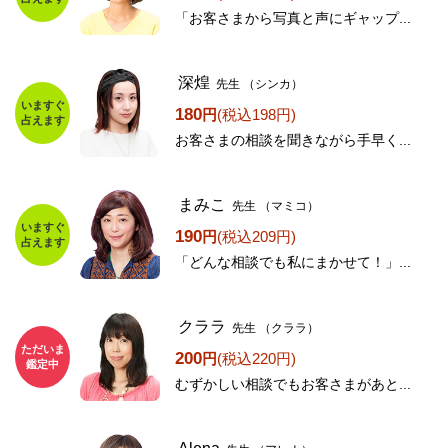
「お客さまから写真と声にギャップ...
深煌
先生
（シンカ）
いますぐ
180
円
(税込198円)
占えます
お客さまの相談を聞きながら手早く...
まみこ
先生
（マミコ）
いますぐ
190
円
(税込209円)
占えます
「どんな相談でも私にまかせて！」...
クララ
先生
（クララ）
ただいま
200
円
(税込220円)
鑑定中
むずかしい相談でもお客さまがあと...