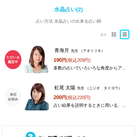
水晶占い(2)
占い方法 水晶占いの出来る占い師
表示
青海月
先生
（アオミツキ）
ただいま
190
円
(税込209円)
鑑定中
多数の占いでいろいろな角度からア...
虹尾 太陽
先生
（ニジオ タイヨウ）
本日
200
円
(税込220円)
お休み
占い結果を説明するときに用いる、...