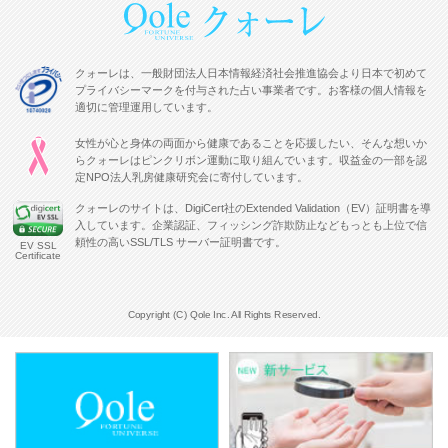
クォーレは、一般財団法人日本情報経済社会推進協会より日本で初めて
プライバシーマークを付与された占い事業者です。お客様の個人情報を
適切に管理運用しています。
女性が心と身体の両面から健康であることを応援したい、そんな想いか
らクォーレはピンクリボン運動に取り組んでいます。収益金の一部を認
定NPO法人乳房健康研究会に寄付しています。
クォーレのサイトは、DigiCert社のExtended Validation（EV）証明書を導
入しています。企業認証、フィッシング詐欺防止などもっとも上位で信
頼性の高いSSL/TLS サーバー証明書です。
EV SSL
Certificate
Copyright (C) Qole Inc. All Rights Reserved.