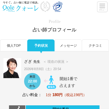
Profile
占い師プロフィール
個人TOP
予約状況
メッセージ
クチコミ
ざぎ
先生
＜ 現在の状況 ＞
2026年8月8日（土）20:54
本日
開始1番で
22:00
占えます
から
180
占い料金：
1分
円
（税込198円）