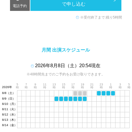
で申し込む
電話予約
※受付終了まで:残り5時間
月間 出演スケジュール
2026年8月8日（土）20:54現在
※48時間先までのご予約をお受け取りできます。
5
7
9
11
13
15
17
19
21
23
1
3
5
2026年
時
時
時
時
時
時
時
時
時
時
時
時
時
8/8（土）
8/9（日）
8/10（月）
8/11（火）
8/12（水）
8/13（木）
8/14（金）