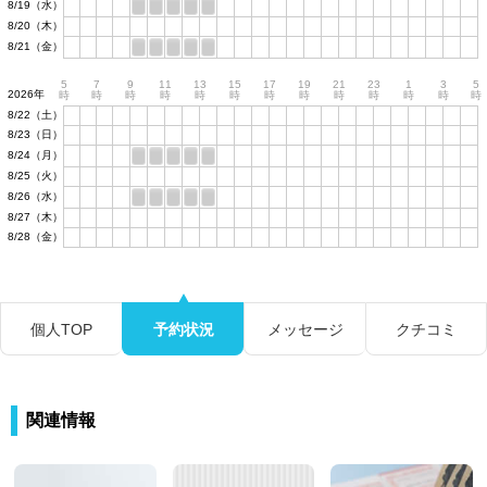
8/19（水）
8/20（木）
8/21（金）
5
7
9
11
13
15
17
19
21
23
1
3
5
2026年
時
時
時
時
時
時
時
時
時
時
時
時
時
8/22（土）
8/23（日）
8/24（月）
8/25（火）
8/26（水）
8/27（木）
8/28（金）
個人TOP
予約状況
メッセージ
クチコミ
関連情報