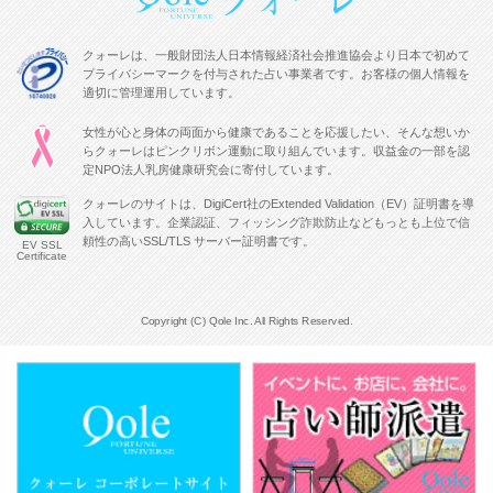
クォーレは、一般財団法人日本情報経済社会推進協会より日本で初めて
プライバシーマークを付与された占い事業者です。お客様の個人情報を
適切に管理運用しています。
女性が心と身体の両面から健康であることを応援したい、そんな想いか
らクォーレはピンクリボン運動に取り組んでいます。収益金の一部を認
定NPO法人乳房健康研究会に寄付しています。
クォーレのサイトは、DigiCert社のExtended Validation（EV）証明書を導
入しています。企業認証、フィッシング詐欺防止などもっとも上位で信
頼性の高いSSL/TLS サーバー証明書です。
EV SSL
Certificate
Copyright (C) Qole Inc. All Rights Reserved.