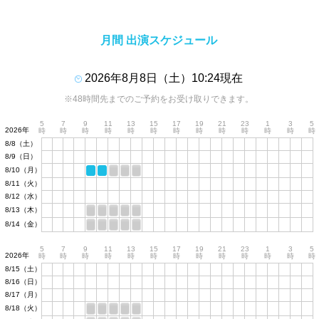
月間 出演スケジュール
2026年8月8日（土）10:24現在
※48時間先までのご予約をお受け取りできます。
5
7
9
11
13
15
17
19
21
23
1
3
5
2026年
時
時
時
時
時
時
時
時
時
時
時
時
時
8/8（土）
8/9（日）
8/10（月）
8/11（火）
8/12（水）
8/13（木）
8/14（金）
5
7
9
11
13
15
17
19
21
23
1
3
5
2026年
時
時
時
時
時
時
時
時
時
時
時
時
時
8/15（土）
8/16（日）
8/17（月）
8/18（火）