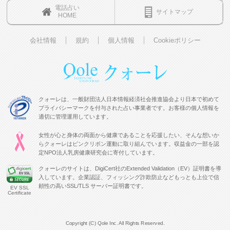
電話占い
サイトマップ
HOME
会社情報
規約
個人情報
Cookieポリシー
クォーレは、一般財団法人日本情報経済社会推進協会より日本で初めて
プライバシーマークを付与された占い事業者です。お客様の個人情報を
適切に管理運用しています。
女性が心と身体の両面から健康であることを応援したい、そんな想いか
らクォーレはピンクリボン運動に取り組んでいます。収益金の一部を認
定NPO法人乳房健康研究会に寄付しています。
クォーレのサイトは、DigiCert社のExtended Validation（EV）証明書を導
入しています。企業認証、フィッシング詐欺防止などもっとも上位で信
頼性の高いSSL/TLS サーバー証明書です。
EV SSL
Certificate
Copyright (C) Qole Inc. All Rights Reserved.