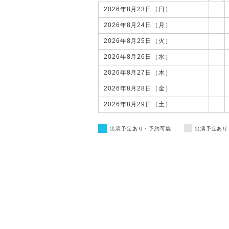
2026年8月23日（日）
2026年8月24日（月）
2026年8月25日（火）
2026年8月26日（水）
2026年8月27日（木）
2026年8月28日（金）
2026年8月29日（土）
出演予定あり・予約可能
出演予定あり