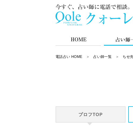
電話占い HOME
＞
占い師一覧
＞
ちせ先
プロフTOP