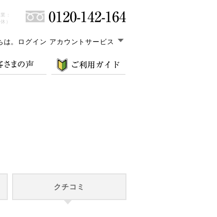
営業：
無休）
ちは。
ログイン アカウントサービス
クチコミ