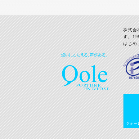
株式会
す。1
はじめ