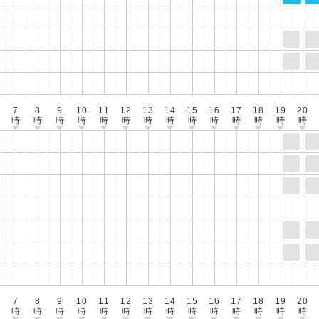
7
8
9
10
11
12
13
14
15
16
17
18
19
20
時
時
時
時
時
時
時
時
時
時
時
時
時
時
7
8
9
10
11
12
13
14
15
16
17
18
19
20
時
時
時
時
時
時
時
時
時
時
時
時
時
時