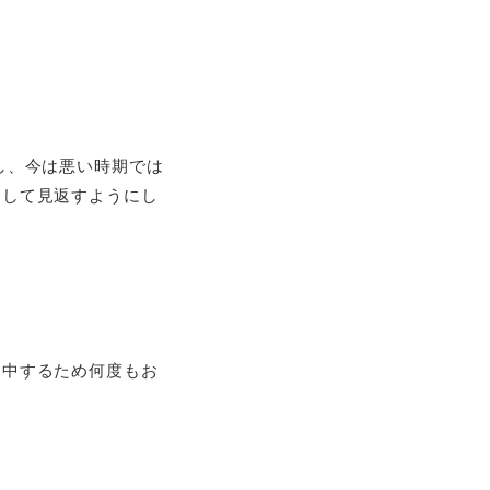
し、今は悪い時期では
モして見返すようにし
的中するため何度もお