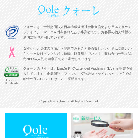
クォーレは、一般財団法人日本情報経済社会推進協会より日本で初めて
プライバシーマークを付与された占い事業者です。お客様の個人情報を
適切に管理運用しています。
女性が心と身体の両面から健康であることを応援したい、そんな想いか
らクォーレはピンクリボン運動に取り組んでいます。収益金の一部を認
定NPO法人乳房健康研究会に寄付しています。
クォーレのサイトは、DigiCert社のExtended Validation（EV）証明書を導
入しています。企業認証、フィッシング詐欺防止などもっとも上位で信
頼性の高いSSL/TLS サーバー証明書です。
EV SSL
Certificate
Copyright (C) Qole Inc. All Rights Reserved.