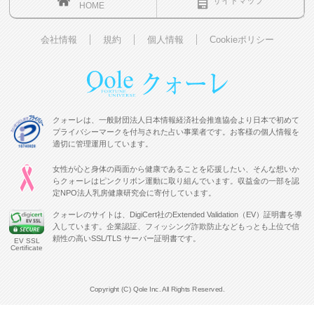
サイトマップ
HOME
会社情報
規約
個人情報
Cookieポリシー
クォーレは、一般財団法人日本情報経済社会推進協会より日本で初めて
プライバシーマークを付与された占い事業者です。お客様の個人情報を
適切に管理運用しています。
女性が心と身体の両面から健康であることを応援したい、そんな想いか
らクォーレはピンクリボン運動に取り組んでいます。収益金の一部を認
定NPO法人乳房健康研究会に寄付しています。
クォーレのサイトは、DigiCert社のExtended Validation（EV）証明書を導
入しています。企業認証、フィッシング詐欺防止などもっとも上位で信
頼性の高いSSL/TLS サーバー証明書です。
EV SSL
Certificate
Copyright (C) Qole Inc. All Rights Reserved.