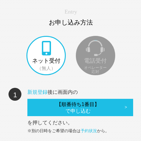
Entry
お申し込み方法
ネット受付
電話受付
（無人）
オペレーター
応対
新規登録
後に画面内の
1
【順番待ち1番目】
で申し込む
を押してください。
※別の日時をご希望の場合は
予約状況
から。