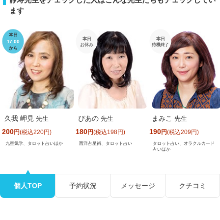
ます
本日
本日
本日
17:00
お休み
待機終了
から
久我 岬見
ぴあの
まみこ
先生
先生
先生
200
180
190
円
(税込220円)
円
(税込198円)
円
(税込209円)
九星気学、タロット占いほか
西洋占星術、タロット占い
タロット占い、オラクルカード
占いほか
個人TOP
予約状況
メッセージ
クチコミ