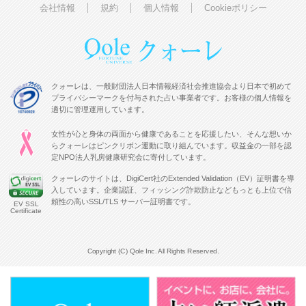
会社情報
規約
個人情報
Cookieポリシー
クォーレは、一般財団法人日本情報経済社会推進協会より日本で初めて
プライバシーマークを付与された占い事業者です。お客様の個人情報を
適切に管理運用しています。
女性が心と身体の両面から健康であることを応援したい、そんな想いか
らクォーレはピンクリボン運動に取り組んでいます。収益金の一部を認
定NPO法人乳房健康研究会に寄付しています。
クォーレのサイトは、DigiCert社のExtended Validation（EV）証明書を導
入しています。企業認証、フィッシング詐欺防止などもっとも上位で信
頼性の高いSSL/TLS サーバー証明書です。
EV SSL
Certificate
Copyright (C) Qole Inc. All Rights Reserved.