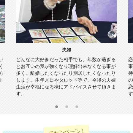
夫婦
い
どんなに大好きだった相手でも、年数が過ぎる
恋
く
とお互いの我が強くなり理解出来なくなる事が
事
方
多く、離婚したくなったり別居したくなったり
持
ト
します。生年月日やタロット等で、今後の夫婦
の
生活が幸福になる様にアドバイスさせて頂きま
恋
す。
す