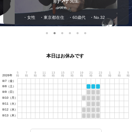
先生
シズカ
・女性
・東京都在住
・60歳代
・No.32
本日はお休みです
5
7
9
11
13
15
17
19
21
23
1
3
5
2026年
時
時
時
時
時
時
時
時
時
時
時
時
時
8/7（金）
8/8（土）
8/9（日）
8/10（月）
8/11（火）
8/12（水）
8/13（木）