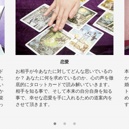
結婚
いるの
本来どんな人と結婚することが合っているの
声を徹
か？ 結婚の時期、危機が訪れやすい時期など結
ます。
婚に関する様々な悩みに対して算命学やタロッ
を知る
トカードを使って、ご相談者様が幸せになるた
案内を
めのヒントとなる「鍵」を提供させて頂きま
す。