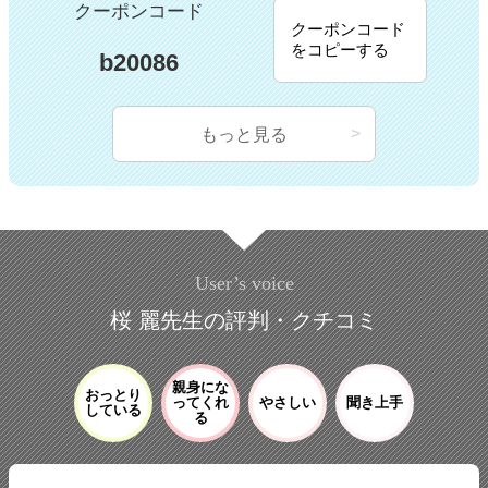
クーポンコード
クーポンコード
をコピーする
b20086
もっと見る
User’s voice
桜 麗先生の評判・クチコミ
親身にな
おっとり
ってくれ
やさしい
聞き上手
している
る