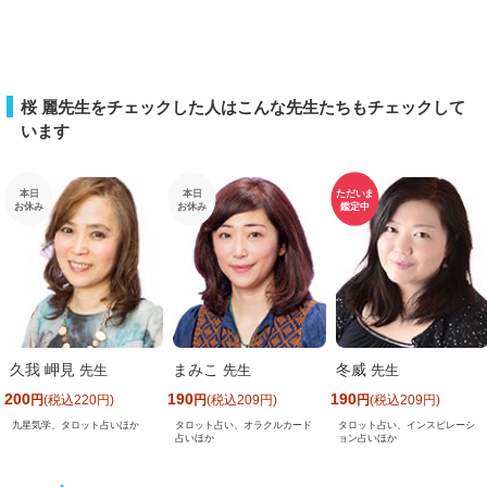
桜 麗先生をチェックした人はこんな先生たちもチェックして
います
本日
本日
ただいま
お休み
お休み
鑑定中
久我 岬見
まみこ
冬威
先生
先生
先生
200
190
190
円
(税込220円)
円
(税込209円)
円
(税込209円)
九星気学、タロット占いほか
タロット占い、オラクルカード
タロット占い、インスピレーシ
占いほか
ョン占いほか