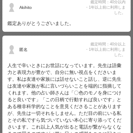
鑑定時間：40分以内
Akihito
・1年以上前に利用しま
した。
鑑定ありがとうございました。
鑑定時間：40分以上
匿名
・1年以上前に利用しま
した。
人生で辛いときにお世話になっています。先生は語彙
力と表現力が豊かで、自分に無い視点をくださいま
す。私は友達や家族には話せないこと話し、逆に先生
は友達や家族が私に言いづらいことを端的に指摘して
くれます。他の占い師さんは「〇色のモノを身につけ
ると良いです」「この日柄で行動すれば良いです」と
ある種非科学的なことを意見くださることがあります
が、先生は一切それをしません。ただ目の前にいる私
とその私ですら気づいていない本心に寄り添ってくだ
さいます。これ以上人気が出ると電話が繋がらなくな