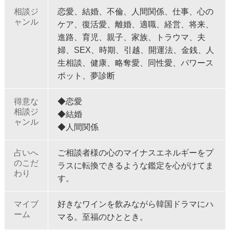
相談ジ
恋愛、結婚、不倫、人間関係、仕事、心の
ャンル
ケア、復活愛、離婚、適職、経営、将来、
進路、育児、親子、家族、トラウマ、夫
婦、SEX、時期、引越、開運法、金銭、人
生相談、健康、略奪愛、同性愛、パワース
ポット、夢診断
得意な
◆恋愛
相談ジ
◆結婚
ャンル
◆人間関係
占いへ
ご相談者様の心のマイナスエネルギーをプ
のこだ
ラスに転換できるような鑑定を心がけてま
わり
す。
マイブ
好きなワインを飲みながら韓国ドラマにハ
ーム
マる。至福のひととき。