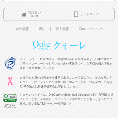
電話占い
サイトマップ
HOME
会社情報
規約
個人情報
Cookieポリシー
クォーレは、一般財団法人日本情報経済社会推進協会より日本で初めて
プライバシーマークを付与された占い事業者です。お客様の個人情報を
適切に管理運用しています。
女性が心と身体の両面から健康であることを応援したい、そんな想いか
らクォーレはピンクリボン運動に取り組んでいます。収益金の一部を認
定NPO法人乳房健康研究会に寄付しています。
クォーレのサイトは、DigiCert社のExtended Validation（EV）証明書を導
入しています。企業認証、フィッシング詐欺防止などもっとも上位で信
頼性の高いSSL/TLS サーバー証明書です。
EV SSL
Certificate