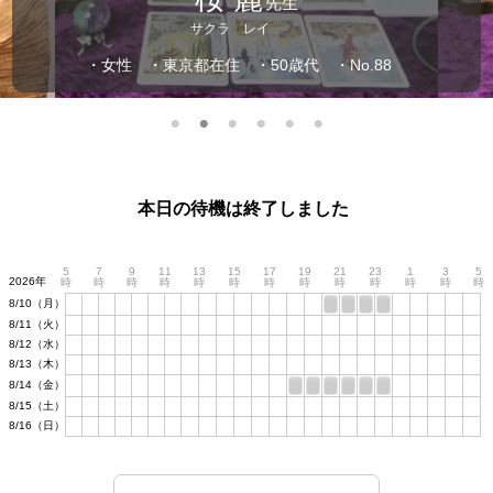
先生
サクラ レイ
・女性
・東京都在住
・50歳代
・No.88
本日の待機は終了しました
5
7
9
11
13
15
17
19
21
23
1
3
5
2026年
時
時
時
時
時
時
時
時
時
時
時
時
時
8/10（月）
8/11（火）
8/12（水）
8/13（木）
8/14（金）
8/15（土）
8/16（日）