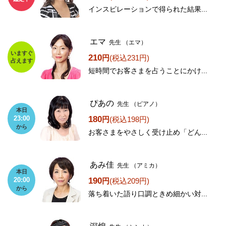
インスピレーションで得られた結果...
エマ
先生
（エマ）
いますぐ
210
円
(税込231円)
占えます
短時間でお客さまを占うことにかけ...
ぴあの
先生
（ピアノ）
本日
180
23:00
円
(税込198円)
から
お客さまをやさしく受け止め「どん...
あみ佳
先生
（アミカ）
本日
190
20:00
円
(税込209円)
から
落ち着いた語り口調ときめ細かい対...