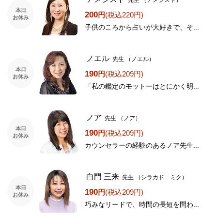
本日
200
円
(税込220円)
お休み
子供のころから占いが大好きで、そ...
ノエル
先生
（ノエル）
本日
190
円
(税込209円)
お休み
「私の鑑定のモットーはとにかく明...
ノア
先生
（ノア）
本日
190
円
(税込209円)
お休み
カウンセラーの経験のあるノア先生...
白門 三来
先生
（シラカド ミク）
本日
190
円
(税込209円)
お休み
巧みなリードで、時間の長短を問わ...