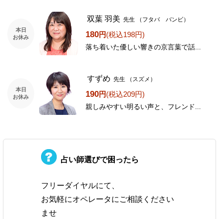
双葉 羽美
先生
（フタバ バンビ）
本日
180
円
(税込198円)
お休み
落ち着いた優しい響きの京言葉で話...
すずめ
先生
（スズメ）
本日
190
円
(税込209円)
お休み
親しみやすい明るい声と、フレンド...
占い師選びで困ったら
フリーダイヤルにて、
お気軽にオペレータにご相談ください
ませ