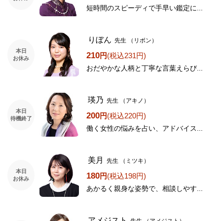
短時間のスピーディで手早い鑑定に...
りぼん
先生
（リボン）
本日
210
円
(税込231円)
お休み
おだやかな人柄と丁寧な言葉えらび...
瑛乃
先生
（アキノ）
本日
200
円
(税込220円)
待機終了
働く女性の悩みを占い、アドバイス...
美月
先生
（ミツキ）
本日
180
円
(税込198円)
お休み
あかるく親身な姿勢で、相談しやす...
アメジスト
先生
（アメジスト）