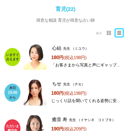
育児(22)
得意な相談 育児が得意な占い師
表示
心結
先生
（ミユウ）
いますぐ
180
円
(税込198円)
占えます
「お客さまから写真と声にギャップ...
ちせ
先生
（チセ）
本日
180
19:00
円
(税込198円)
から
じっくり話を聞いてくれる姿勢に安...
癒音 寿
先生
（イヤシネ コトブキ）
ただいま
190
円
(税込209円)
鑑定中