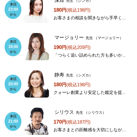
深煌
先生
（シンカ）
本日
180
23:00
円
(税込198円)
から
お客さまの相談を聞きながら手早く...
マージョリー
先生
（マージョリー）
本日
190
18:00
円
(税込209円)
から
「つらく追い詰められた方も多いか...
静寿
先生
（シズカ）
本日
180
20:00
円
(税込198円)
から
クォーレ創業より安定した鑑定を提...
シリウス
先生
（シリウス）
本日
170
21:00
円
(税込187円)
から
お客さまとの距離感を大切にしなが...