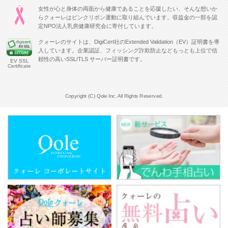
女性が心と身体の両面から健康であることを応援したい、そんな想いか
らクォーレはピンクリボン運動に取り組んでいます。収益金の一部を認
定NPO法人乳房健康研究会に寄付しています。
クォーレのサイトは、DigiCert社のExtended Validation（EV）証明書を導
入しています。企業認証、フィッシング詐欺防止などもっとも上位で信
頼性の高いSSL/TLS サーバー証明書です。
EV SSL
Certificate
Copyright (C) Qole Inc. All Rights Reserved.