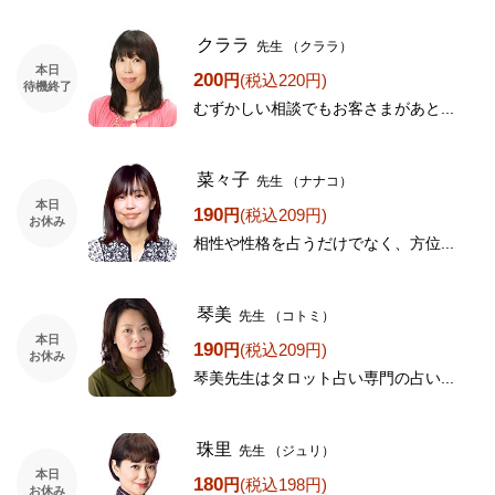
クララ
先生
（クララ）
本日
200
円
(税込220円)
待機終了
むずかしい相談でもお客さまがあと...
菜々子
先生
（ナナコ）
本日
190
円
(税込209円)
お休み
相性や性格を占うだけでなく、方位...
琴美
先生
（コトミ）
本日
190
円
(税込209円)
お休み
琴美先生はタロット占い専門の占い...
珠里
先生
（ジュリ）
本日
180
円
(税込198円)
お休み