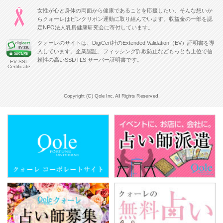
女性が心と身体の両面から健康であることを応援したい、そんな想いか
らクォーレはピンクリボン運動に取り組んでいます。収益金の一部を認
定NPO法人乳房健康研究会に寄付しています。
クォーレのサイトは、DigiCert社のExtended Validation（EV）証明書を導
入しています。企業認証、フィッシング詐欺防止などもっとも上位で信
頼性の高いSSL/TLS サーバー証明書です。
EV SSL
Certificate
Copyright (C) Qole Inc. All Rights Reserved.