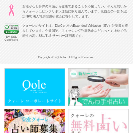
女性が心と身体の両面から健康であることを応援したい、そんな想いか
らクォーレはピンクリボン運動に取り組んでいます。収益金の一部を認
定NPO法人乳房健康研究会に寄付しています。
クォーレのサイトは、DigiCert社のExtended Validation（EV）証明書を導
入しています。企業認証、フィッシング詐欺防止などもっとも上位で信
頼性の高いSSL/TLS サーバー証明書です。
EV SSL
Certificate
Copyright (C) Qole Inc. All Rights Reserved.