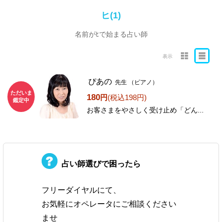
ヒ(1)
名前がﾋで始まる占い師
表示
ぴあの
先生
（ピアノ）
ただいま
180
円
(税込198円)
鑑定中
お客さまをやさしく受け止め「どん...
占い師選びで困ったら
フリーダイヤルにて、
お気軽にオペレータにご相談ください
ませ