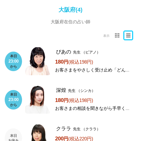
大阪府(4)
大阪府在住の占い師
表示
ぴあの
先生
（ピアノ）
本日
180
23:00
円
(税込198円)
から
お客さまをやさしく受け止め「どん...
深煌
先生
（シンカ）
本日
180
23:00
円
(税込198円)
から
お客さまの相談を聞きながら手早く...
クララ
先生
（クララ）
本日
200
円
(税込220円)
お休み