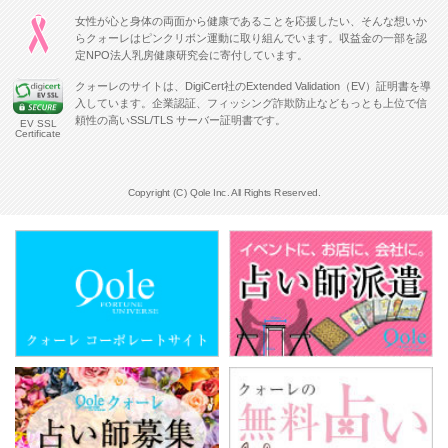
女性が心と身体の両面から健康であることを応援したい、そんな想いか
らクォーレはピンクリボン運動に取り組んでいます。収益金の一部を認
定NPO法人乳房健康研究会に寄付しています。
クォーレのサイトは、DigiCert社のExtended Validation（EV）証明書を導
入しています。企業認証、フィッシング詐欺防止などもっとも上位で信
頼性の高いSSL/TLS サーバー証明書です。
EV SSL
Certificate
Copyright (C) Qole Inc. All Rights Reserved.