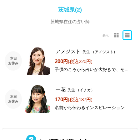
茨城県(2)
茨城県在住の占い師
表示
アメジスト
先生
（アメジスト）
本日
200
円
(税込220円)
お休み
子供のころから占いが大好きで、そ...
一花
先生
（イチカ）
本日
170
円
(税込187円)
お休み
名前から伝わるインスピレーション...