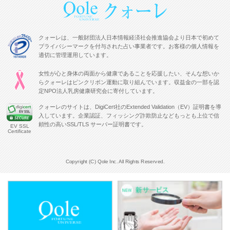
クォーレは、一般財団法人日本情報経済社会推進協会より日本で初めて
プライバシーマークを付与された占い事業者です。お客様の個人情報を
適切に管理運用しています。
女性が心と身体の両面から健康であることを応援したい、そんな想いか
らクォーレはピンクリボン運動に取り組んでいます。収益金の一部を認
定NPO法人乳房健康研究会に寄付しています。
クォーレのサイトは、DigiCert社のExtended Validation（EV）証明書を導
入しています。企業認証、フィッシング詐欺防止などもっとも上位で信
頼性の高いSSL/TLS サーバー証明書です。
EV SSL
Certificate
Copyright (C) Qole Inc. All Rights Reserved.