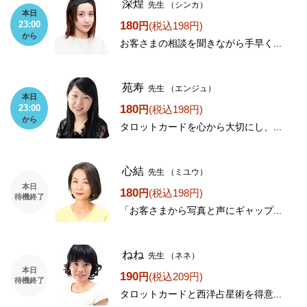
深煌
先生
（シンカ）
本日
180
23:00
円
(税込198円)
から
お客さまの相談を聞きながら手早く...
苑寿
先生
（エンジュ）
本日
180
23:00
円
(税込198円)
から
タロットカードを心から大切にし、...
心結
先生
（ミユウ）
本日
180
円
(税込198円)
待機終了
「お客さまから写真と声にギャップ...
ねね
先生
（ネネ）
本日
190
円
(税込209円)
待機終了
タロットカードと西洋占星術を得意...