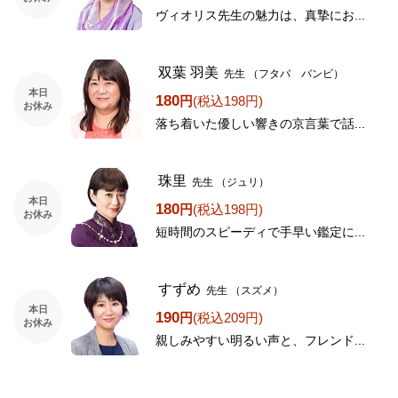
ヴィオリス先生の魅力は、真摯にお...
双葉 羽美
先生
（フタバ バンビ）
本日
180
円
(税込198円)
お休み
落ち着いた優しい響きの京言葉で話...
珠里
先生
（ジュリ）
本日
180
円
(税込198円)
お休み
短時間のスピーディで手早い鑑定に...
すずめ
先生
（スズメ）
本日
190
円
(税込209円)
お休み
親しみやすい明るい声と、フレンド...