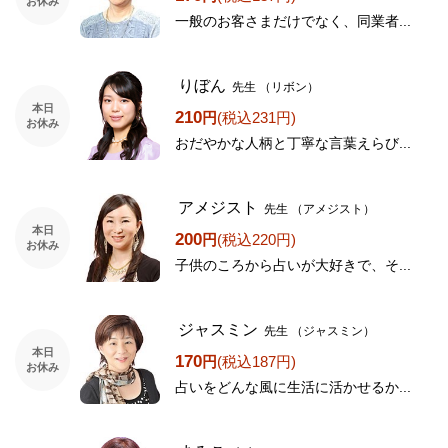
お休み
一般のお客さまだけでなく、同業者...
りぼん
先生
（リボン）
本日
210
円
(税込231円)
お休み
おだやかな人柄と丁寧な言葉えらび...
アメジスト
先生
（アメジスト）
本日
200
円
(税込220円)
お休み
子供のころから占いが大好きで、そ...
ジャスミン
先生
（ジャスミン）
本日
170
円
(税込187円)
お休み
占いをどんな風に生活に活かせるか...