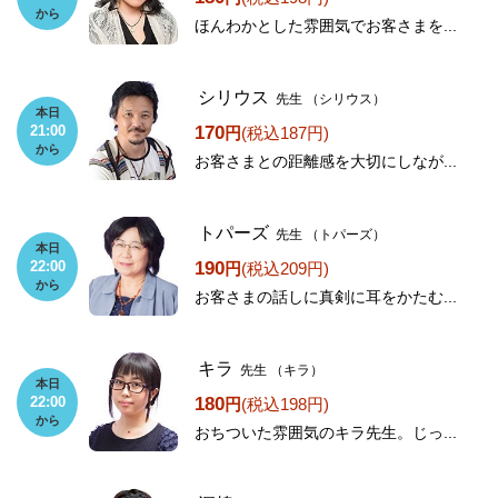
から
ほんわかとした雰囲気でお客さまを...
シリウス
先生
（シリウス）
本日
170
21:00
円
(税込187円)
から
お客さまとの距離感を大切にしなが...
トパーズ
先生
（トパーズ）
本日
190
22:00
円
(税込209円)
から
お客さまの話しに真剣に耳をかたむ...
キラ
先生
（キラ）
本日
180
22:00
円
(税込198円)
から
おちついた雰囲気のキラ先生。じっ...