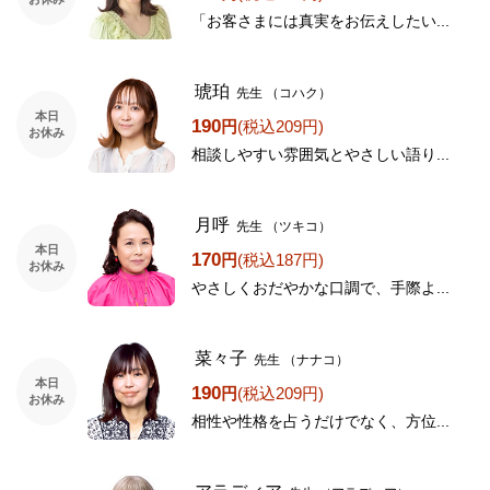
「お客さまには真実をお伝えしたい...
琥珀
先生
（コハク）
本日
190
円
(税込209円)
お休み
相談しやすい雰囲気とやさしい語り...
月呼
先生
（ツキコ）
本日
170
円
(税込187円)
お休み
やさしくおだやかな口調で、手際よ...
菜々子
先生
（ナナコ）
本日
190
円
(税込209円)
お休み
相性や性格を占うだけでなく、方位...