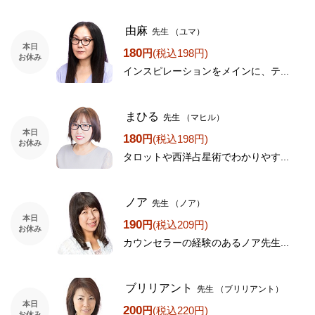
由麻
先生
（ユマ）
本日
180
円
(税込198円)
お休み
インスピレーションをメインに、テ...
まひる
先生
（マヒル）
本日
180
円
(税込198円)
お休み
タロットや西洋占星術でわかりやす...
ノア
先生
（ノア）
本日
190
円
(税込209円)
お休み
カウンセラーの経験のあるノア先生...
ブリリアント
先生
（ブリリアント）
本日
200
円
(税込220円)
お休み