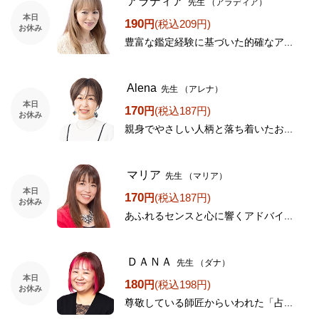
アラディア
先生
（アラディア）
本日
190
円
(税込209円)
お休み
豊富な鑑定経験に基づいた的確なア...
Alena
先生
（アレナ）
本日
170
円
(税込187円)
お休み
親身でやさしい人柄と落ち着いたお...
マリア
先生
（マリア）
本日
170
円
(税込187円)
お休み
あふれるセンスと心に響くアドバイ...
ＤＡＮＡ
先生
（ダナ）
本日
180
円
(税込198円)
お休み
尊敬している師匠からいわれた「占...