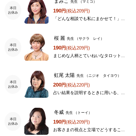
まみこ
先生
（マミコ）
本日
190
円
(税込209円)
お休み
「どんな相談でも私にまかせて！」...
桜 麗
先生
（サクラ レイ）
本日
190
円
(税込209円)
お休み
まじめな人柄とていねいなタロット...
虹尾 太陽
先生
（ニジオ タイヨウ）
本日
200
円
(税込220円)
お休み
占い結果を説明するときに用いる、...
冬威
先生
（トーイ）
本日
190
円
(税込209円)
お休み
お客さまの視点と立場でどうするこ...