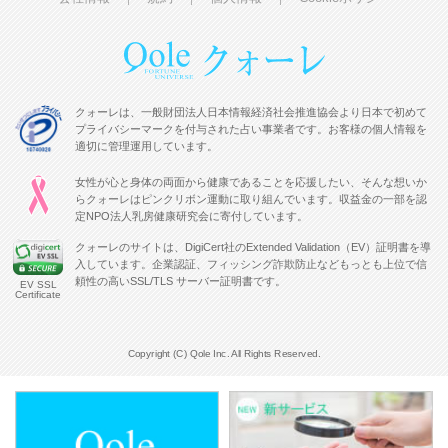
クォーレは、一般財団法人日本情報経済社会推進協会より日本で初めて
プライバシーマークを付与された占い事業者です。お客様の個人情報を
適切に管理運用しています。
女性が心と身体の両面から健康であることを応援したい、そんな想いか
らクォーレはピンクリボン運動に取り組んでいます。収益金の一部を認
定NPO法人乳房健康研究会に寄付しています。
クォーレのサイトは、DigiCert社のExtended Validation（EV）証明書を導
入しています。企業認証、フィッシング詐欺防止などもっとも上位で信
頼性の高いSSL/TLS サーバー証明書です。
EV SSL
Certificate
Copyright (C) Qole Inc. All Rights Reserved.