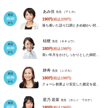
あみ佳
先生
（アミカ）
本日
190
20:00
円
(税込209円)
から
落ち着いた語り口調ときめ細かい対...
桔梗
先生
（キキョウ）
本日
180
20:00
円
(税込198円)
から
長い年月をかけしっかりとした師匠...
静寿
先生
（シズカ）
本日
180
20:00
円
(税込198円)
から
クォーレ創業より安定した鑑定を提...
星乃 若菜
先生
（ホシノ ワカナ）
本日
180
20:00
円
(税込198円)