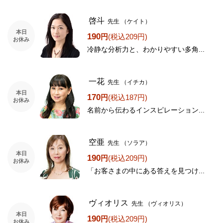
啓斗
先生
（ケイト）
本日
190
円
(税込209円)
お休み
冷静な分析力と、わかりやすい多角...
一花
先生
（イチカ）
本日
170
円
(税込187円)
お休み
名前から伝わるインスピレーション...
空亜
先生
（ソラア）
本日
190
円
(税込209円)
お休み
「お客さまの中にある答えを見つけ...
ヴィオリス
先生
（ヴィオリス）
本日
190
円
(税込209円)
お休み