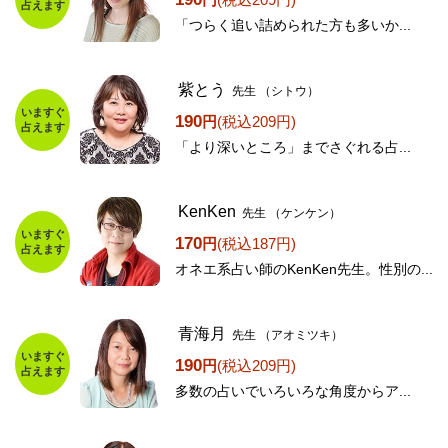
占えます
「つらく追い詰められた方も多いか...
紫とう
先生
（シトウ）
いますぐ
190
円
(税込209円)
占えます
「より深いところ」までさぐれる占...
KenKen
先生
（ケンケン）
いますぐ
170
円
(税込187円)
占えます
オネエ系占い師のKenKen先生。性別の...
青海月
先生
（アオミツキ）
いますぐ
190
円
(税込209円)
占えます
多数の占いでいろいろな角度からア...