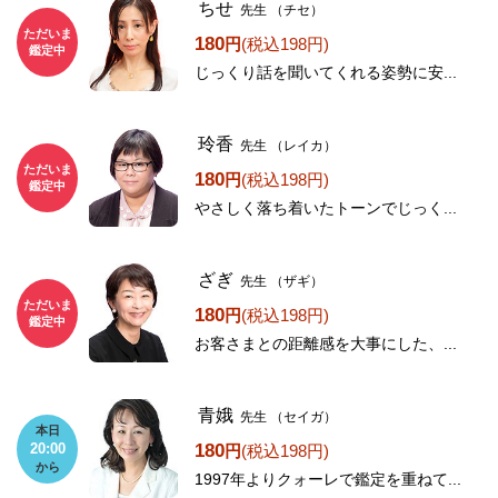
ちせ
先生
（チセ）
ただいま
180
円
(税込198円)
鑑定中
じっくり話を聞いてくれる姿勢に安...
玲香
先生
（レイカ）
ただいま
180
円
(税込198円)
鑑定中
やさしく落ち着いたトーンでじっく...
ざぎ
先生
（ザギ）
ただいま
180
円
(税込198円)
鑑定中
お客さまとの距離感を大事にした、...
青娥
先生
（セイガ）
本日
180
20:00
円
(税込198円)
から
1997年よりクォーレで鑑定を重ねて...