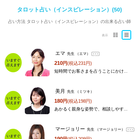
タロット占い（インスピレーション）(50)
占い方法 タロット占い（インスピレーション）の出来る占い師
表示
エマ
先生
（エマ）
いますぐ
210
円
(税込231円)
占えます
短時間でお客さまを占うことにかけ...
美月
先生
（ミツキ）
いますぐ
180
円
(税込198円)
占えます
あかるく親身な姿勢で、相談しやす...
マージョリー
先生
（マージョリー）
いますぐ
190
円
(税込209円)