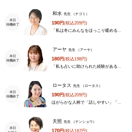
和水
先生
（ナゴミ）
本日
190
円
(税込209円)
待機終了
「私は冬にみんなをほっこり暖める...
アーヤ
先生
（アーヤ）
本日
180
円
(税込198円)
待機終了
「私も占いに助けられた経験がある...
ロータス
先生
（ロータス）
本日
190
円
(税込209円)
待機終了
ほがらかな人柄で「話しやすい」「...
天照
先生
（テンショウ）
本日
170
円
(税込187円)