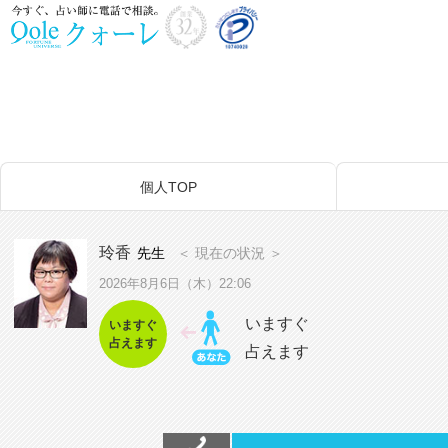
個人TOP
玲香
先生
＜ 現在の状況 ＞
2026年8月6日（木）22:06
いますぐ
いますぐ
占えます
占えます