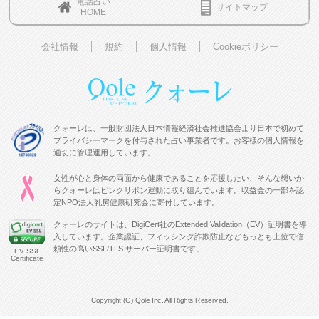
電話占い
サイトマップ
HOME
会社情報
規約
個人情報
Cookieポリシー
クォーレは、一般財団法人日本情報経済社会推進協会より日本で初めて
プライバシーマークを付与された占い事業者です。お客様の個人情報を
適切に管理運用しています。
女性が心と身体の両面から健康であることを応援したい、そんな想いか
らクォーレはピンクリボン運動に取り組んでいます。収益金の一部を認
定NPO法人乳房健康研究会に寄付しています。
クォーレのサイトは、DigiCert社のExtended Validation（EV）証明書を導
入しています。企業認証、フィッシング詐欺防止などもっとも上位で信
頼性の高いSSL/TLS サーバー証明書です。
EV SSL
Certificate
Copyright (C) Qole Inc. All Rights Reserved.