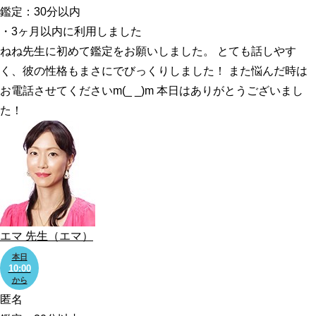
鑑定：30分以内
・3ヶ月以内に利用しました
ねね先生に初めて鑑定をお願いしました。 とても話しやす
く、彼の性格もまさにでびっくりしました！ また悩んだ時は
お電話させてくださいm(_ _)m 本日はありがとうございまし
た！
エマ
先生
（エマ）
本日
10:00
から
匿名