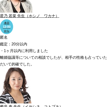
星乃 若菜
先生
（ホシノ ワカナ）
本日
12:00
から
匿名
鑑定：20分以内
・1ヶ月以内に利用しました
離婚協議等についての相談でしたが、相手の性格も占っていた
だいて的確でした。
癒音 寿
先生
（イヤシネ コトブキ）