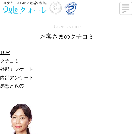
User’s voice
お客さまのクチコミ
TOP
クチコミ
外部アンケート
内部アンケート
感想と返答