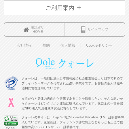
ご利用案内
電話占い
サイトマップ
HOME
会社情報
規約
個人情報
Cookieポリシー
クォーレは、一般財団法人日本情報経済社会推進協会より日本で初めて
プライバシーマークを付与された占い事業者です。お客様の個人情報を
適切に管理運用しています。
女性が心と身体の両面から健康であることを応援したい、そんな想いか
らクォーレはピンクリボン運動に取り組んでいます。収益金の一部を認
定NPO法人乳房健康研究会に寄付しています。
クォーレのサイトは、DigiCert社のExtended Validation（EV）証明書を導
入しています。企業認証、フィッシング詐欺防止などもっとも上位で信
頼性の高いSSL/TLS サーバー証明書です。
EV SSL