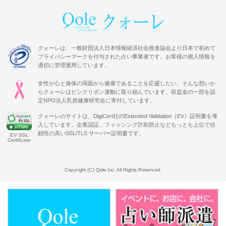
クォーレは、一般財団法人日本情報経済社会推進協会より日本で初めて
プライバシーマークを付与された占い事業者です。お客様の個人情報を
適切に管理運用しています。
女性が心と身体の両面から健康であることを応援したい、そんな想いか
らクォーレはピンクリボン運動に取り組んでいます。収益金の一部を認
定NPO法人乳房健康研究会に寄付しています。
クォーレのサイトは、DigiCert社のExtended Validation（EV）証明書を導
入しています。企業認証、フィッシング詐欺防止などもっとも上位で信
頼性の高いSSL/TLS サーバー証明書です。
EV SSL
Certificate
Copyright (C) Qole Inc. All Rights Reserved.