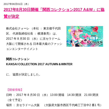
2017年06月01日（木）
2017年8月30日開催「関西コレクション2017 A&W」に協
賛が決定
株式会社クォーレ （本社 ： 東京都千代田
区、 代表取締役社長 ： 横溝泰亮） は、
2017 年 8 月30 日 （水） に京セラドーム
大阪にて開催される 日本最大級のファッシ
ョンエンターテイメント
関西コレクション
KANSAI COLLECTION 2017 AUTUMN＆WINTER
に、 協賛が決定しました。
【開催情報】
日時 ： 2017 年 8 月30 日 （水） 13:00 開場 14:30 開演 21:00 閉演
（全て予定）
場所 ： 京セラドーム大阪 （大阪府大阪市西区千代崎三丁目中2 番1 号）