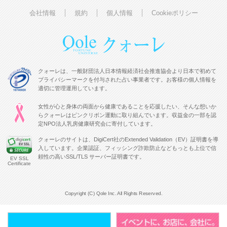
会社情報
規約
個人情報
Cookieポリシー
クォーレは、一般財団法人日本情報経済社会推進協会より日本で初めて
プライバシーマークを付与された占い事業者です。お客様の個人情報を
適切に管理運用しています。
女性が心と身体の両面から健康であることを応援したい、そんな想いか
らクォーレはピンクリボン運動に取り組んでいます。収益金の一部を認
定NPO法人乳房健康研究会に寄付しています。
クォーレのサイトは、DigiCert社のExtended Validation（EV）証明書を導
入しています。企業認証、フィッシング詐欺防止などもっとも上位で信
頼性の高いSSL/TLS サーバー証明書です。
EV SSL
Certificate
Copyright (C) Qole Inc. All Rights Reserved.