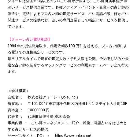
クォーレは全国70 名以上のプロ占い師が所属する、占い師所属事務所 兼
占いサービス提供企業です。各種メディア・イベント・企業への占い師の
派遣や、電話によるプロ占い師の鑑定サービス「占い電話相談」ほか占い
関連サービスの提供など、占いの専門企業として幅広いサービスを提供し
ています。
【クォーレ占い電話相談】
1994 年の提供開始以来、鑑定依頼数100 万件を超える、プロ占い師によ
る電話での直接鑑定サービスです。
毎日リアルタイムで現在の鑑定人数・予約人数を公開、予約申し込みや最
適な占い師を紹介するマッチングサービスの利用もホームページ上で行え
ます。
＜会社概要＞
会社名 ： 株式会社クォーレ（Qole, inc.）
所在地 ： 〒101-0047 東京都千代田区内神田1-4-1 ステイト大手町10F
資本金 ： 10000000 円
代表者 ： 代表取締役社長 横溝 泰亮
事業内容 ： 占い師のマネジメント・紹介・斡旋、電話占いをはじめと
する占いサービスの提供
サービスサイト（PC） ：
https://www.qole.com/