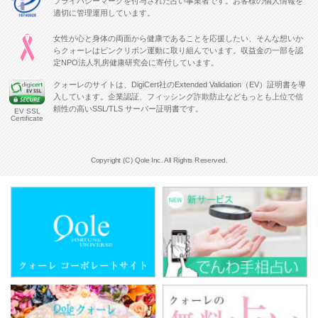
プライバシーマークを付与された占い事業者です。お客様の個人情報を
適切に管理運用しています。
女性が心と身体の両面から健康であることを応援したい、そんな想いか
らクォーレはピンクリボン運動に取り組んでいます。収益金の一部を認
定NPO法人乳房健康研究会に寄付しています。
クォーレのサイトは、DigiCert社のExtended Validation（EV）証明書を導
入しています。企業認証、フィッシング詐欺防止などもっとも上位で信
頼性の高いSSL/TLS サーバー証明書です。
EV SSL
Certificate
Copyright (C) Qole Inc. All Rights Reserved.