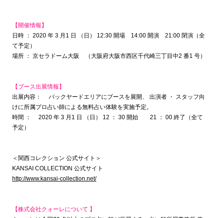
【開催情報】
日時 ： 2020 年 3 月1 日 （日） 12:30 開場 14:00 開演 21:00 閉演（全
て予定）
場所 ： 京セラドーム大阪 （大阪府大阪市西区千代崎三丁目中2 番1 号）
【ブース出展情報】
出展内容： バックヤードエリアにブースを展開、 出演者 ・ スタッフ向
けに所属プロ占い師による無料占い体験を実施予定。
時間 ： 2020 年 3 月1 日 （日） 12 ： 30 開始 21 ： 00 終了（全て
予定）
＜関西コレクション 公式サイト＞
KANSAI COLLECTION 公式サイト
http://www.kansai-collection.net/
【株式会社クォーレについて 】