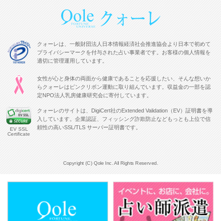
クォーレは、一般財団法人日本情報経済社会推進協会より日本で初めて
プライバシーマークを付与された占い事業者です。お客様の個人情報を
適切に管理運用しています。
女性が心と身体の両面から健康であることを応援したい、そんな想いか
らクォーレはピンクリボン運動に取り組んでいます。収益金の一部を認
定NPO法人乳房健康研究会に寄付しています。
クォーレのサイトは、DigiCert社のExtended Validation（EV）証明書を導
入しています。企業認証、フィッシング詐欺防止などもっとも上位で信
頼性の高いSSL/TLS サーバー証明書です。
EV SSL
Certificate
Copyright (C) Qole Inc. All Rights Reserved.