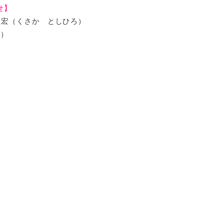
せ】
敏宏（くさか としひろ）
部）