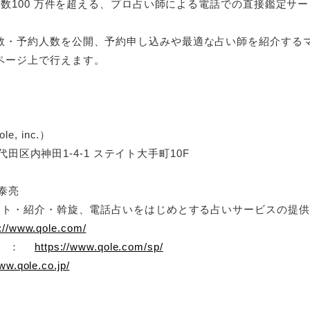
頼数100 万件を超える、プロ占い師による電話での直接鑑定サー
数・予約人数を公開、予約申し込みや最適な占い師を紹介する
ページ上で行えます。
 inc.）
千代田区内神田1-4-1 ステイト大手町10F
泰亮
ント・紹介・斡旋、電話占いをはじめとする占いサービスの提供
s://www.qole.com/
ン） ：
https://www.qole.com/sp/
ww.qole.co.jp/